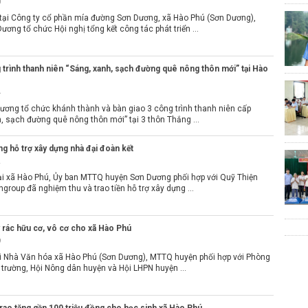
0
tại Công ty cổ phần mía đường Sơn Dương, xã Hào Phú (Sơn Dương),
ơng tổ chức Hội nghị tổng kết công tác phát triển ...
trình thanh niên “Sáng, xanh, sạch đường quê nông thôn mới” tại Hào
4
ơng tổ chức khánh thành và bàn giao 3 công trình thanh niên cấp
, sạch đường quê nông thôn mới” tại 3 thôn Thắng ...
ng hỗ trợ xây dựng nhà đại đoàn kết
2
ại xã Hào Phú, Ủy ban MTTQ huyện Sơn Dương phối hợp với Quỹ Thiện
group đã nghiệm thu và trao tiền hỗ trợ xây dựng ...
lý rác hữu cơ, vô cơ cho xã Hào Phú
9
ại Nhà Văn hóa xã Hào Phú (Sơn Dương), MTTQ huyện phối hợp với Phòng
 trường, Hội Nông dân huyện và Hội LHPN huyện ...