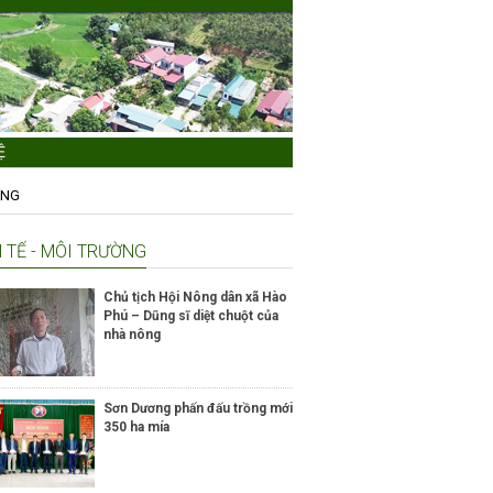
Ệ
ẦNG
 TẾ - MÔI TRƯỜNG
Chủ tịch Hội Nông dân xã Hào
Phú – Dũng sĩ diệt chuột của
nhà nông
Sơn Dương phấn đấu trồng mới
350 ha mía