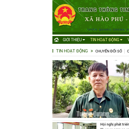
GIỚI THIỆU
TIN HOẠT ĐỘNG
TIN HOẠT ĐỘNG
CHUYỂN ĐỔI SỐ
C
Hội nghị phát tri