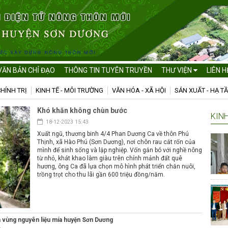
VĂN BẢN CHỈ ĐẠO
THÔNG TIN TUYÊN TRUYỀN
THƯ VIỆN
LIÊN H
HÍNH TRỊ
KINH TẾ - MÔI TRƯỜNG
VĂN HÓA - XÃ HỘI
SẢN XUẤT - HẠ T
Khó khăn không chùn bước
KINH
18-12-2023 15:43
Xuất ngũ, thương binh 4/4 Phan Dương Ca về thôn Phú
Thịnh, xã Hào Phú (Sơn Dương), nơi chôn rau cắt rốn của
mình để sinh sống và lập nghiệp. Vốn gắn bó với nghề nông
từ nhỏ, khát khao làm giàu trên chính mảnh đất quê
hương, ông Ca đã lựa chọn mô hình phát triển chăn nuôi,
trồng trọt cho thu lãi gần 600 triệu đồng/năm.
ển vùng nguyên liệu mía huyện Sơn Dương