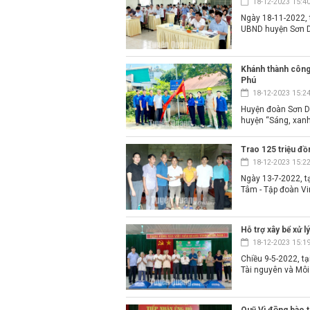
18-12-2023 15:4
Ngày 18-11-2022, 
UBND huyện Sơn Dư
Khánh thành công 
Phú
18-12-2023 15:2
Huyện đoàn Sơn Dư
huyện “Sáng, xanh
Trao 125 triệu đồ
18-12-2023 15:2
Ngày 13-7-2022, t
Tâm - Tập đoàn Vin
Hỗ trợ xây bể xử 
18-12-2023 15:1
Chiều 9-5-2022, t
Tài nguyên và Môi