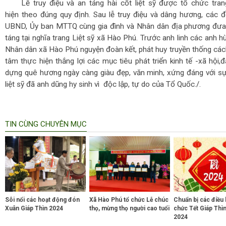
Lễ truy điệu và an táng hài cốt liệt sỹ được tổ chức tran
hiện theo đúng quy định. Sau lễ truy điệu và dâng hương, các 
UBND, Ủy ban MTTQ cùng gia đình và Nhân dân địa phương đưa h
táng tại nghĩa trang Liệt sỹ xã Hào Phú. Trước anh linh các anh h
Nhân dân xã Hào Phú nguyện đoàn kết, phát huy truyền thống các
tâm thực hiện thắng lợi các mục tiêu phát triển kinh tế -xã hội
dựng quê hương ngày càng giàu đẹp, văn minh, xứng đáng với sự
liệt sỹ đã anh dũng hy sinh vì độc lập, tự do của Tổ Quốc./.
TIN CÙNG CHUYÊN MỤC
Sôi nổi các hoạt động đón
Xã Hào Phú tổ chức Lễ chúc
Chuẩn bị các điều 
Xuân Giáp Thìn 2024
thọ, mừng thọ người cao tuổi
chức Tết Giáp Thì
2024