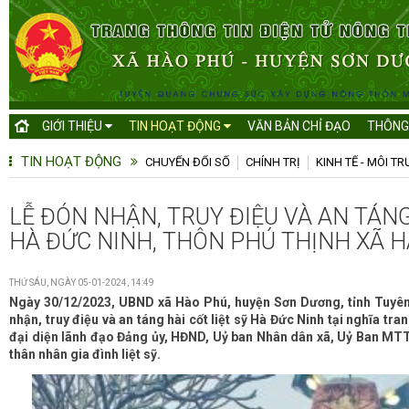
GIỚI THIỆU
TIN HOẠT ĐỘNG
VĂN BẢN CHỈ ĐẠO
THÔNG
TIN HOẠT ĐỘNG
CHUYỂN ĐỔI SỐ
CHÍNH TRỊ
KINH TẾ - MÔI T
LỄ ĐÓN NHẬN, TRUY ĐIỆU VÀ AN TÁNG
HÀ ĐỨC NINH, THÔN PHÚ THỊNH XÃ 
THỨ SÁU, NGÀY 05-01-2024, 14:49
Ngày 30/12/2023, UBND xã Hào Phú, huyện Sơn Dương, tỉnh Tuyên
nhận, truy điệu và an táng hài cốt liệt sỹ Hà Đức Ninh tại nghĩa tra
đại diện lãnh đạo Đảng ủy, HĐND, Uỷ ban Nhân dân xã, Uỷ Ban MTT
thân nhân gia đình liệt sỹ.