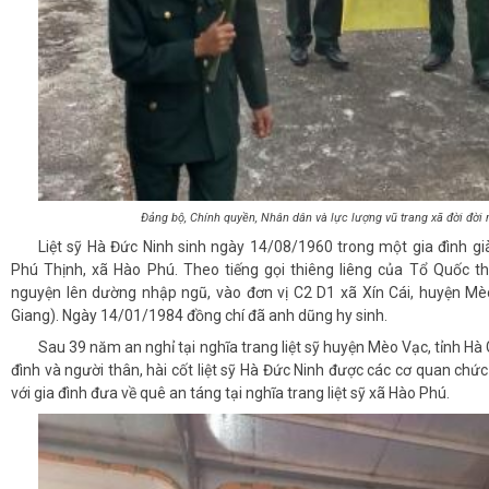
Đảng bộ, Chính quyền, Nhân dân và lực lượng vũ trang xã đời đời 
Liệt sỹ Hà Đức Ninh sinh ngày 14/08/1960 trong một gia đình g
Phú Thịnh, xã Hào Phú. Theo tiếng gọi thiêng liêng của Tổ Quốc 
nguyện lên dường nhập ngũ, vào đơn vị C2 D1 xã Xín Cái, huyện Mèo
Giang). N
gày 14/01/1984
đồng chí đã anh dũng hy sinh.
Sau 39 năm an nghỉ tại nghĩa trang liệt sỹ huyện Mèo Vạc, tỉnh Hà
đình và người thân, hài cốt liệt sỹ Hà Đức Ninh được các cơ quan ch
với gia đình đưa về quê an táng tại nghĩa trang liệt sỹ xã Hào Phú.