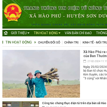
GIỚI THIỆU
TIN HOẠT ĐỘNG
VĂN BẢN CHỈ ĐẠO
THÔNG
TIN HOẠT ĐỘNG
CHUYỂN ĐỔI SỐ
CHÍNH TRỊ
KINH TẾ - MÔI T
Xã Hào Phú ra 
của Ban Thường
27-02-2024 11:1
Ngày 25/02/2024 
bộ Ban tổ chức Hu
Kim Xuyên, các tr
“3 cùng” với Nhâ
Công tác chứng thực điện tử trên địa bàn xã Hà