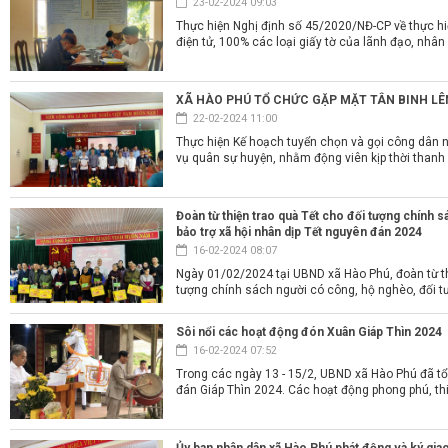
23-02-2024 09:03
Thực hiện Nghị định số 45/2020/NĐ-CP về thực hi
điện tử, 100% các loại giấy tờ của lãnh đạo, nhân v
XÃ HÀO PHÚ TỔ CHỨC GẶP MẶT TÂN BINH L
22-02-2024 11:00
Thực hiện Kế hoạch tuyển chọn và gọi công dân
vụ quân sự huyện, nhằm động viên kịp thời thanh n
Đoàn từ thiện trao quà Tết cho đối tượng chính 
bảo trợ xã hội nhân dịp Tết nguyên đán 2024
16-02-2024 08:07
Ngày 01/02/2024 tại UBND xã Hào Phú, đoàn từ th
tượng chính sách người có công, hộ nghèo, đối tượ
Sôi nổi các hoạt động đón Xuân Giáp Thìn 2024
16-02-2024 07:52
Trong các ngày 13 - 15/2, UBND xã Hào Phú đã t
đán Giáp Thìn 2024. Các hoạt động phong phú, thiế