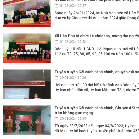
Ủy ban nhân dân xã Hào Phú phát động và ký giao
01-02-2024 09:57
Sáng ngày 26/01/2024, tại Nhà Văn hóa xã Hào Ph
đua và ký Giao ước thi đua năm 2024 giữa Đảng ủy
Xã Hào Phú tổ chức Lễ chúc thọ, mừng thọ người
01-02-2024 09:52
Đảng uỷ - HĐND - UBND - Hội Người cao tuổi xã Hào 
112 cụ 70, 75, 80, 85, 90, 95,100 và trên 100 tuổi
Tuyên truyền Cải cách hành chính, chuyển đổi số,
29-01-2024 10:36
Hội nghị có trên 90 đại biểu là Lãnh đạo Đảng ủy
Ủy ban nhân dân xã; Ủy ban Mặt trận Tổ quốc và T
Tuyên truyền Cải cách hành chính, Chuyển đổi số
trên không gian mạng
29-01-2024 09:39
Từ ngày 28/7/2023 đến ngày 04/8/2023, Ủy ban 
đã tổ chức 08 buổi tuyên truyền pháp luật cho 460 đ